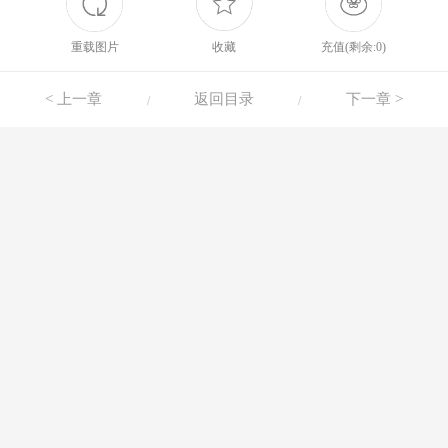
重载图片
收藏
充值(剩余:0)
< 上一章
返回目录
下一章 >
/
/