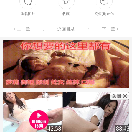
重载图片
收藏
充值(剩余:0)
< 上一章
返回目录
下一章 >
/
/